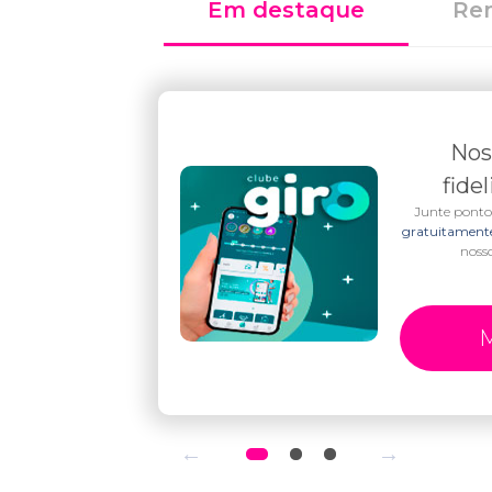
Em destaque
Re
Nos
o
fide
obilidade
Junte ponto
entos que
gratuitamen
parar.
noss
alhes
M