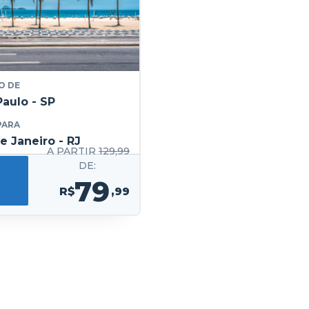
O DE
Paulo - SP
PARA
e Janeiro - RJ
A PARTIR
129,99
DE:
79
R$
,99