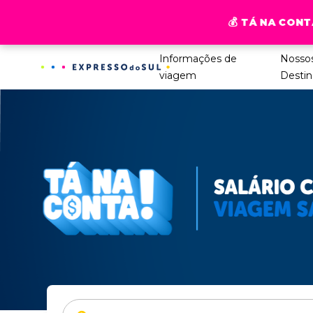
💰
TÁ NA CONT
Informações de
Nosso
viagem
Destin
De: