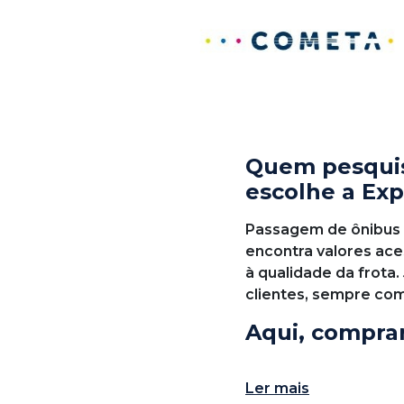
Quem pesquis
escolhe a Exp
Passagem de ônibus c
encontra valores ace
à qualidade da frota.
clientes, sempre co
Aqui, compra
No site da Expresso d
Ler mais
passagem de ônibus, 