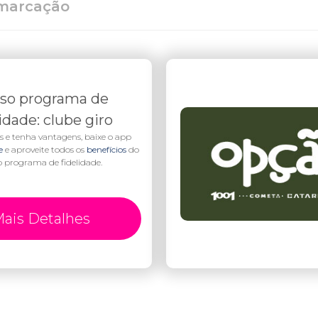
marcação
so programa de
lidade: clube giro
s e tenha vantagens, baixe o app
te
e aproveite todos os
benefícios
do
o programa de fidelidade.
ais Detalhes