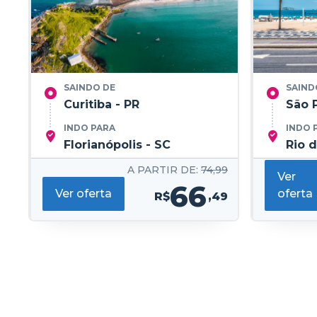
SAINDO DE
SAIND
Curitiba - PR
São 
INDO PARA
INDO 
Florianópolis - SC
Rio d
A PARTIR DE:
74,99
Ver
66
Ver oferta
oferta
R$
,49