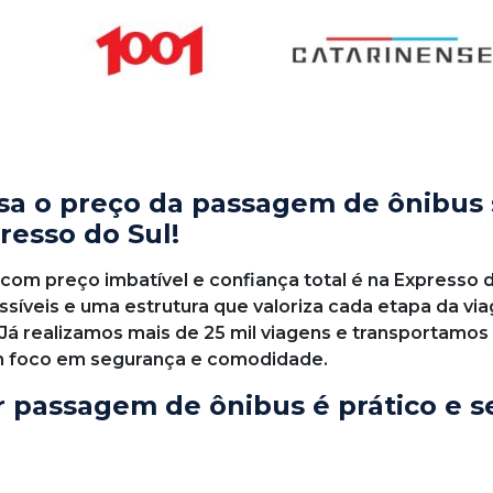
a o preço da passagem de ônibus
resso do Sul!
om preço imbatível e confiança total é na Expresso d
ssíveis e uma estrutura que valoriza cada etapa da v
 Já realizamos mais de 25 mil viagens e transportamos
m foco em segurança e comodidade.
r passagem de ônibus é prático e 
o Sul, você escolhe a data e o horário da sua viagem, 
realiza o pagamento e recebe todas as informações di