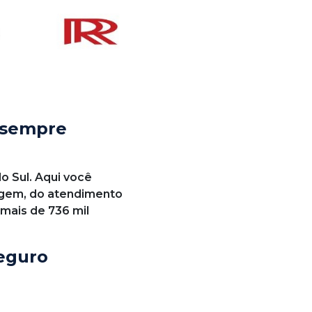
 sempre
o Sul. Aqui você
iagem, do atendimento
 mais de 736 mil
seguro
confere qual valor da
reto no seu celular.