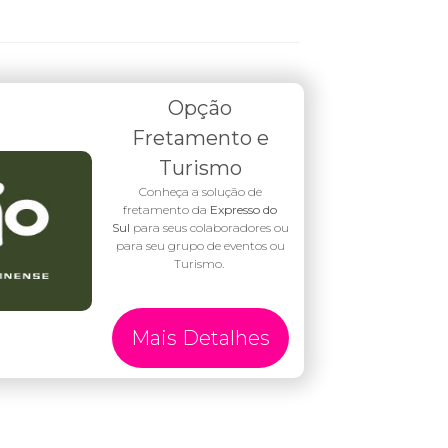
Opção
Fretamento e
Turismo
Conheça a solução de
fretamento da
Expresso do
Sul
para seus colaboradores ou
para seu grupo de eventos ou
Turismo.
Mais Detalhes